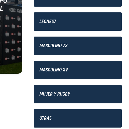
IPO
L
LEONES7
MASCULINO 7S
MASCULINO XV
MUJER Y RUGBY
OTRAS