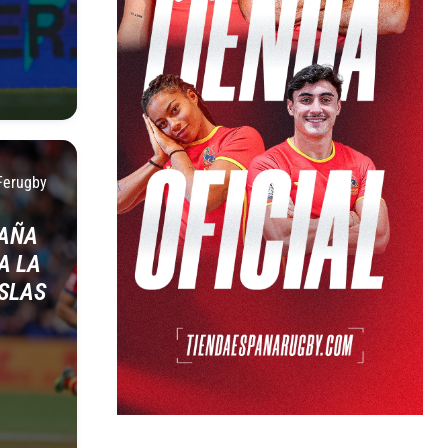
Ferugby
PAÑA
A LA
ISLAS