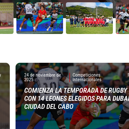
ión Española, subcampeona del
ión Española, subcampeona del
2025
2025
y
24 de noviembre de
Competiciones
2025
Internacionales
COMIENZA LA TEMPORADA DE RUGBY 
CON 14 LEONES ELEGIDOS PARA DUBAI
CIUDAD DEL CABO