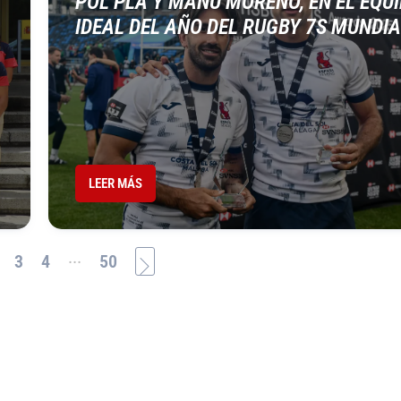
POL PLA Y MANU MORENO, EN EL EQU
IDEAL DEL AÑO DEL RUGBY 7S MUNDIA
LEER MÁS
...
3
4
50