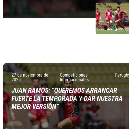
clave de la Selecc
clave de la Selecc
4 DE NOVIEMBRE DE 
4 DE NOVIEMBRE DE 
27 de noviembre de
Competiciones
Ferugb
2025
Internacionales
JUAN RAMOS: “QUEREMOS ARRANCAR
FUERTE LA TEMPORADA Y DAR NUESTRA
MEJOR VERSIÓN”