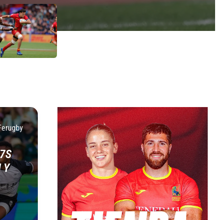
Ferugby
7S
 Y