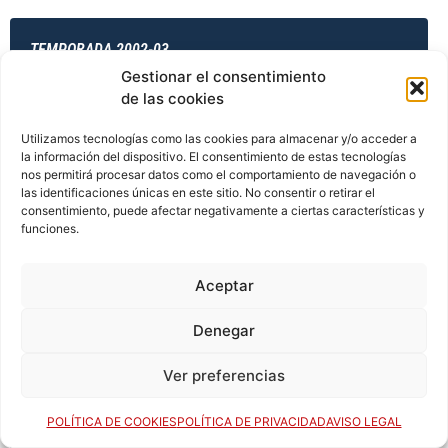
TEMPORADA 2002-03
Gestionar el consentimiento
de las cookies
TEMPORADA 2003-04
Utilizamos tecnologías como las cookies para almacenar y/o acceder a
la información del dispositivo. El consentimiento de estas tecnologías
nos permitirá procesar datos como el comportamiento de navegación o
las identificaciones únicas en este sitio. No consentir o retirar el
consentimiento, puede afectar negativamente a ciertas características y
TEMPORADA 2003-04
funciones.
Aceptar
TEMPORADA 2003-04
Denegar
Ver preferencias
TEMPORADA 2003-04
POLÍTICA DE COOKIES
POLÍTICA DE PRIVACIDAD
AVISO LEGAL