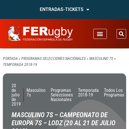
ENTRADAS-TICKETS
PORTADA
»
PROGRAMAS SELECCIONES NACIONALES
»
MASCULINO 7S
»
TEMPORADA 2018-19
20
de
Masculino
Programas
Temporada
Todos Los
julio
7s
Selecciones
2018-19
Programas
de
Nacionales
2019
MASCULINO 7S – CAMPEONATO DE
EUROPA 7S – LODZ (20 AL 21 DE JULIO