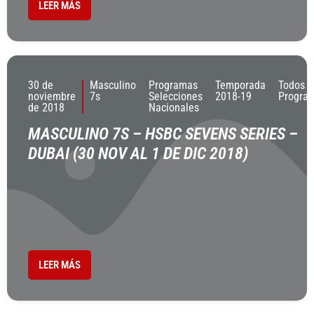
LEER MÁS
30 de
Masculino
Programas
Temporada
Todos L
noviembre
7s
Selecciones
2018-19
Progra
de 2018
Nacionales
MASCULINO 7S – HSBC SEVENS SERIES –
DUBAI (30 NOV AL 1 DE DIC 2018)
LEER MÁS