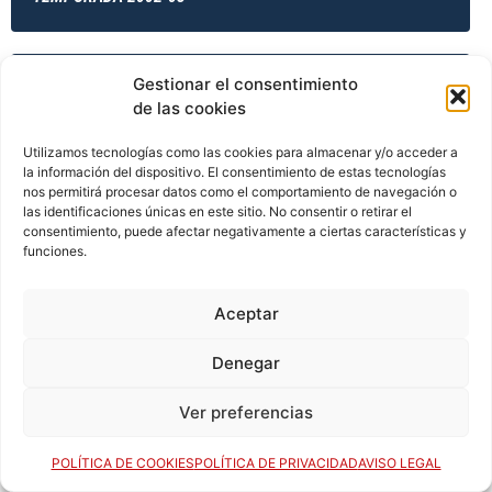
Gestionar el consentimiento
TEMPORADA 2003-04
de las cookies
Utilizamos tecnologías como las cookies para almacenar y/o acceder a
la información del dispositivo. El consentimiento de estas tecnologías
TEMPORADA 2003-04
nos permitirá procesar datos como el comportamiento de navegación o
las identificaciones únicas en este sitio. No consentir o retirar el
consentimiento, puede afectar negativamente a ciertas características y
funciones.
TEMPORADA 2003-04
Aceptar
Denegar
TEMPORADA 2003-04
Ver preferencias
TEMPORADA 2004-05
POLÍTICA DE COOKIES
POLÍTICA DE PRIVACIDAD
AVISO LEGAL