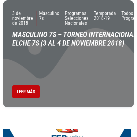
3 de
Masculino
Programas
Temporada
Todos L
noviembre
7s
Selecciones
2018-19
Progra
de 2018
Nacionales
MASCULINO 7S – TORNEO INTERNACIONAL
ELCHE 7S (3 AL 4 DE NOVIEMBRE 2018)
LEER MÁS