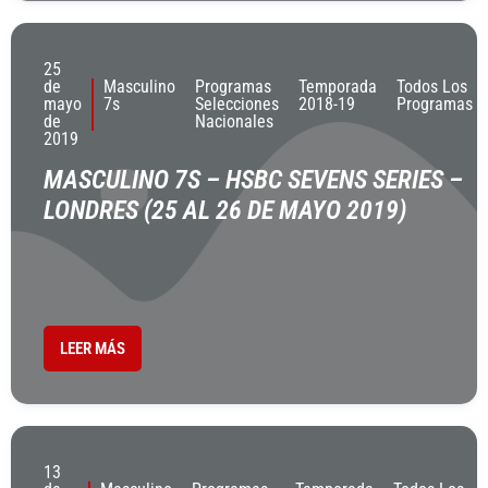
25
de
Masculino
Programas
Temporada
Todos Los
mayo
7s
Selecciones
2018-19
Programas
de
Nacionales
2019
MASCULINO 7S – HSBC SEVENS SERIES –
LONDRES (25 AL 26 DE MAYO 2019)
LEER MÁS
13