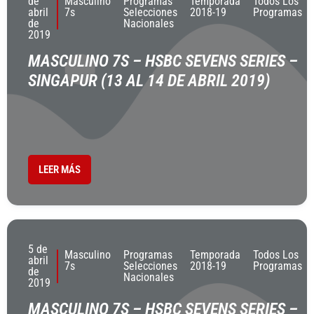
de
Masculino
Programas
Temporada
Todos Los
abril
7s
Selecciones
2018-19
Programas
de
Nacionales
2019
MASCULINO 7S – HSBC SEVENS SERIES –
SINGAPUR (13 AL 14 DE ABRIL 2019)
LEER MÁS
5 de
Masculino
Programas
Temporada
Todos Los
abril
7s
Selecciones
2018-19
Programas
de
Nacionales
2019
MASCULINO 7S – HSBC SEVENS SERIES –