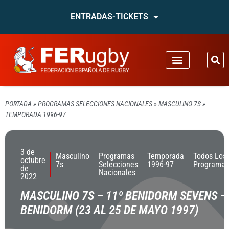
ENTRADAS-TICKETS
PORTADA
»
PROGRAMAS SELECCIONES NACIONALES
»
MASCULINO 7S
»
TEMPORADA 1996-97
3 de
Masculino
Programas
Temporada
Todos Los
octubre
7s
Selecciones
1996-97
Programas
de
Nacionales
2022
MASCULINO 7S – 11º BENIDORM SEVENS –
BENIDORM (23 AL 25 DE MAYO 1997)