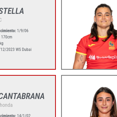
 STELLA
C
cimiento:
1/9/06
170cm
kg
/12/2023 WS Dubai
 CANTABRANA
ahonda
cimiento:
14/1/02