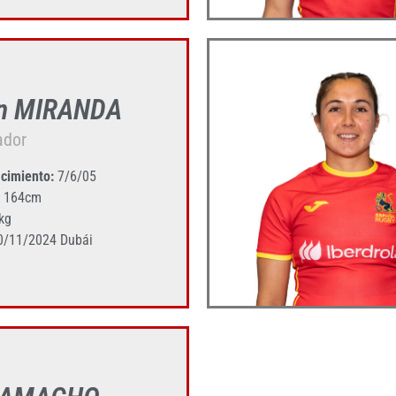
n MIRANDA
ador
cimiento:
7/6/05
164cm
kg
0/11/2024 Dubái