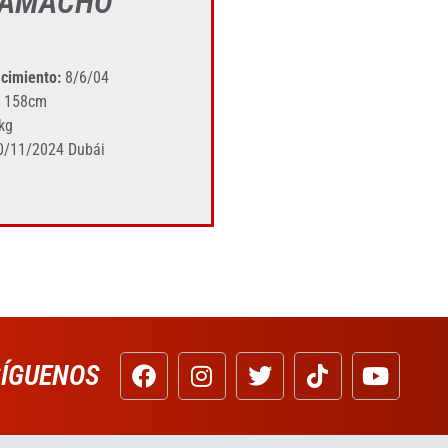
 CAMACHO
t
cimiento:
8/6/04
158cm
kg
0/11/2024 Dubái
SÍGUENOS