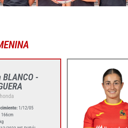
MENINA
a BLANCO -
GUERA
ahonda
cimiento:
1/12/05
166cm
kg