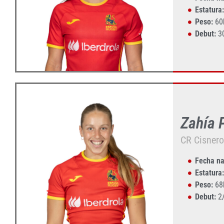
Estatura:
Peso:
60
Debut:
3
Zahía 
CR Cisner
Fecha na
Estatura:
Peso:
68
Debut:
2