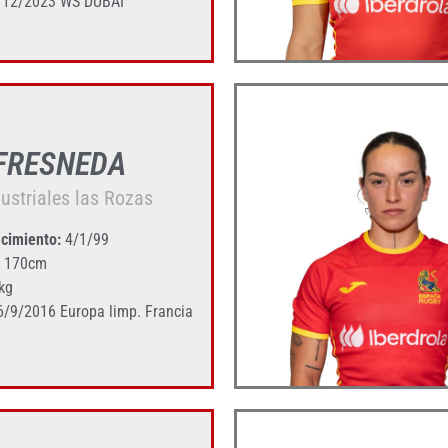
12/2023 WS DUBÁI
 FRESNEDA
dustriales las Rozas
cimiento:
4/1/99
170cm
kg
/9/2016 Europa limp. Francia