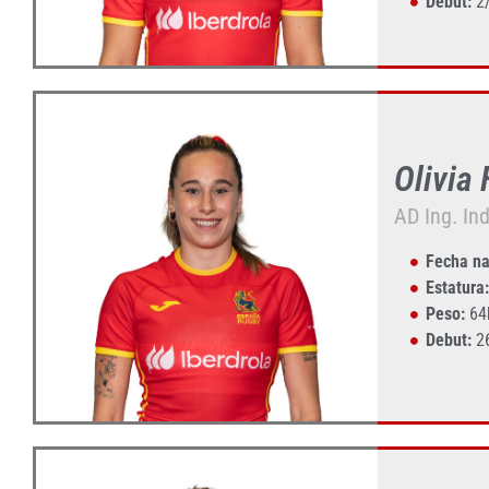
Debut:
2/
Olivia
AD Ing. In
Fecha na
Estatura:
Peso:
64
Debut:
26