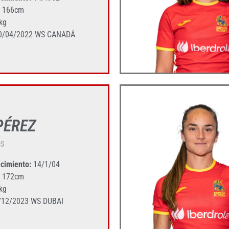
166cm
kg
0/04/2022 WS CANADÁ
PÉREZ
os
cimiento:
14/1/04
172cm
kg
/12/2023 WS DUBAI