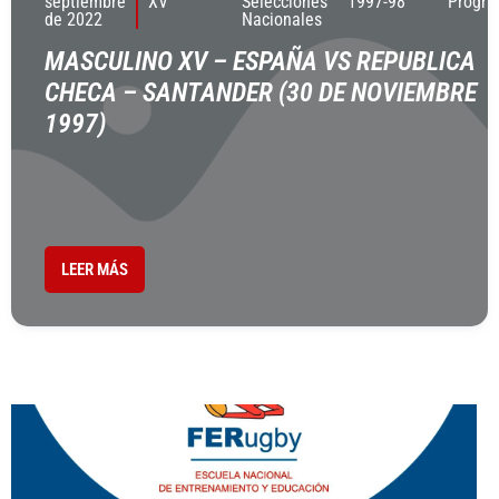
septiembre
XV
Selecciones
1997-98
Progr
de 2022
Nacionales
MASCULINO XV – ESPAÑA VS REPUBLICA
CHECA – SANTANDER (30 DE NOVIEMBRE
1997)
LEER MÁS