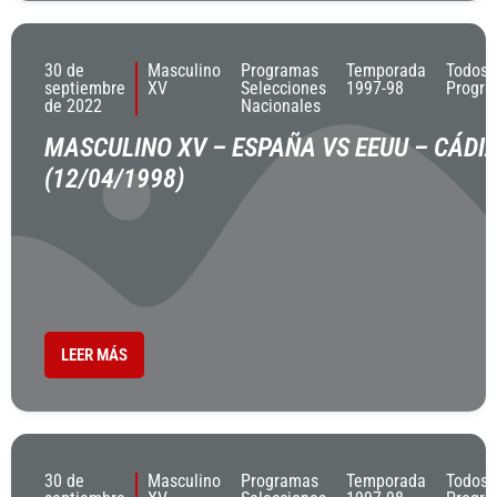
30 de
Masculino
Programas
Temporada
Todos 
septiembre
XV
Selecciones
1997-98
Progr
de 2022
Nacionales
MASCULINO XV – ESPAÑA VS EEUU – CÁDI
(12/04/1998)
LEER MÁS
30 de
Masculino
Programas
Temporada
Todos 