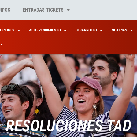
UIPOS
ENTRADAS-TICKETS
ICIONES
ALTO RENDIMIENTO
DESARROLLO
NOTICIAS
RESOLUCIONES TAD