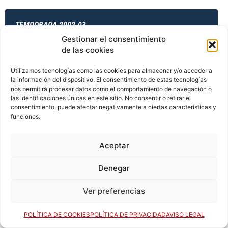
TEMPORADA 2002-03
Gestionar el consentimiento
de las cookies
TEMPORADA 2003-04
Utilizamos tecnologías como las cookies para almacenar y/o acceder a
la información del dispositivo. El consentimiento de estas tecnologías
nos permitirá procesar datos como el comportamiento de navegación o
las identificaciones únicas en este sitio. No consentir o retirar el
consentimiento, puede afectar negativamente a ciertas características y
TEMPORADA 2003-04
funciones.
Aceptar
TEMPORADA 2003-04
Denegar
Ver preferencias
TEMPORADA 2003-04
POLÍTICA DE COOKIES
POLÍTICA DE PRIVACIDAD
AVISO LEGAL