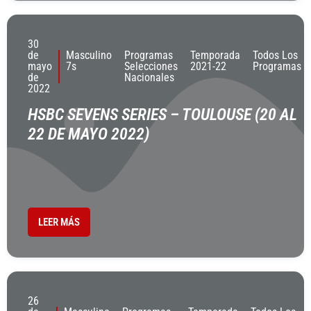
30
de
Masculino
Programas
Temporada
Todos Los
mayo
7s
Selecciones
2021-22
Programas
de
Nacionales
2022
HSBC SEVENS SERIES – TOULOUSE (20 AL
22 DE MAYO 2022)
LEER MÁS
26