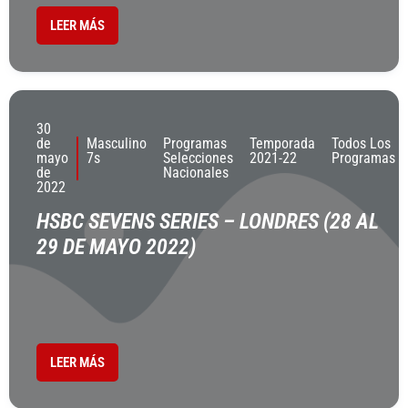
LEER MÁS
30
de
Masculino
Programas
Temporada
Todos Los
mayo
7s
Selecciones
2021-22
Programas
de
Nacionales
2022
HSBC SEVENS SERIES – LONDRES (28 AL
29 DE MAYO 2022)
LEER MÁS