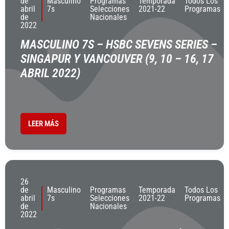
de
Masculino
Programas
Temporada
Todos Los
abril
7s
Selecciones
2021-22
Programas
de
Nacionales
2022
MASCULINO 7S – HSBC SEVENS SERIES –
SINGAPUR Y VANCOUVER (9, 10 – 16, 17
ABRIL 2022)
LEER MÁS
26
de
Masculino
Programas
Temporada
Todos Los
abril
7s
Selecciones
2021-22
Programas
de
Nacionales
2022