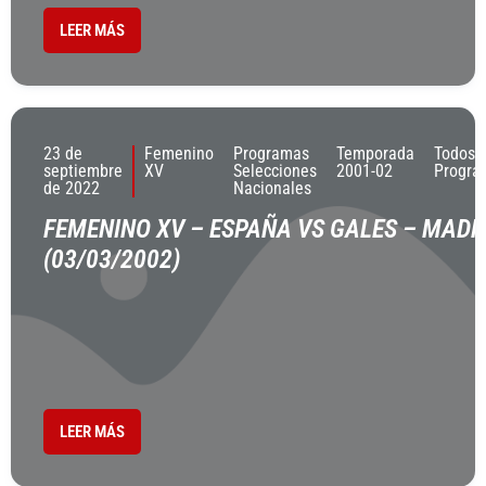
LEER MÁS
23 de
Femenino
Programas
Temporada
Todos 
septiembre
XV
Selecciones
2001-02
Progra
de 2022
Nacionales
FEMENINO XV – ESPAÑA VS GALES – MADR
(03/03/2002)
LEER MÁS