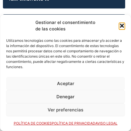
Gestionar el consentimiento
TEMPORADA 2003-04
de las cookies
Utilizamos tecnologías como las cookies para almacenar y/o acceder a
la información del dispositivo. El consentimiento de estas tecnologías
TEMPORADA 2003-04
nos permitirá procesar datos como el comportamiento de navegación o
las identificaciones únicas en este sitio. No consentir o retirar el
consentimiento, puede afectar negativamente a ciertas características y
funciones.
TEMPORADA 2003-04
Aceptar
Denegar
TEMPORADA 2003-04
Ver preferencias
TEMPORADA 2004-05
POLÍTICA DE COOKIES
POLÍTICA DE PRIVACIDAD
AVISO LEGAL