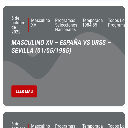
6 de
Masculino
Programas
Temporada
Todos Los
octubre
XV
Selecciones
1984-85
Programas
de
Nacionales
2022
MASCULINO XV – ESPAÑA VS URSS –
SEVILLA (01/05/1985)
LEER MÁS
6 de
Masculino
Programas
Temporada
Todos Los