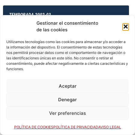
TEMPORADA 2002-03
Gestionar el consentimiento
de las cookies
TEMPORADA 2003-04
Utilizamos tecnologías como las cookies para almacenar y/o acceder a
la información del dispositivo. El consentimiento de estas tecnologías
nos permitirá procesar datos como el comportamiento de navegación o
las identificaciones únicas en este sitio. No consentir o retirar el
consentimiento, puede afectar negativamente a ciertas características y
TEMPORADA 2003-04
funciones.
Aceptar
TEMPORADA 2003-04
Denegar
Ver preferencias
TEMPORADA 2003-04
POLÍTICA DE COOKIES
POLÍTICA DE PRIVACIDAD
AVISO LEGAL