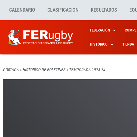
CALENDARIO
CLASIFICACIÓN
RESULTADOS
EQ
FEDERACIÓN
COMPET
HISTÓRICO
TIENDA
PORTADA
»
HISTORICO DE BOLETINES
»
TEMPORADA 1973-74
HISTORICO DE BOLETINE
HISTORICO DE BOLETINE
HISTORICO DE BOLETINE
HISTORICO DE BOLETINE