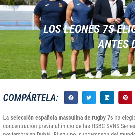
LOS LEONES 7S EL
ANTES D
COMPÁRTELA:
La
selección española masculina de rugby 7s
ha elegi
concentración previa al inicio de las HSBC SVNS Series
noviembre en Dubái. El equipo, subcampeón del mundo,