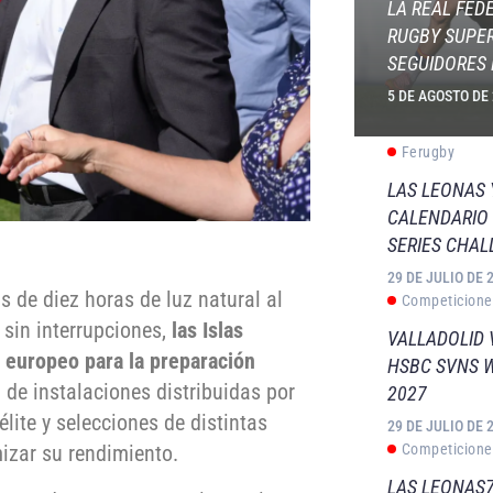
LA REAL FED
RUGBY SUPER
SEGUIDORES 
5 DE AGOSTO DE
Ferugby
LAS LEONAS
CALENDARIO 
SERIES CHAL
29 DE JULIO DE 
 de diez horas de luz natural al
Competicione
 sin interrupciones,
las Islas
VALLADOLID 
o europeo para la preparación
HSBC SVNS 
d de instalaciones distribuidas por
2027
élite y selecciones de distintas
29 DE JULIO DE 
Competicione
mizar su rendimiento.
LAS LEONAS7