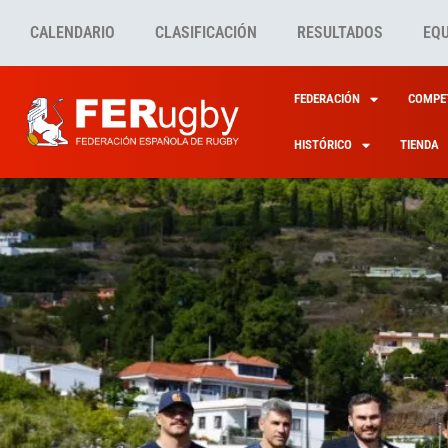
CALENDARIO
CLASIFICACIÓN
RESULTADOS
EQ
FEDERACIÓN
COMPET
HISTÓRICO
TIENDA