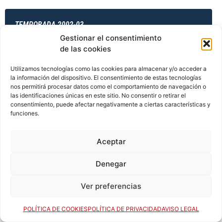
TEMPORADA 2002-03
Gestionar el consentimiento
de las cookies
TEMPORADA 2003-04
Utilizamos tecnologías como las cookies para almacenar y/o acceder a
la información del dispositivo. El consentimiento de estas tecnologías
nos permitirá procesar datos como el comportamiento de navegación o
las identificaciones únicas en este sitio. No consentir o retirar el
consentimiento, puede afectar negativamente a ciertas características y
TEMPORADA 2003-04
funciones.
Aceptar
TEMPORADA 2003-04
Denegar
Ver preferencias
TEMPORADA 2003-04
POLÍTICA DE COOKIES
POLÍTICA DE PRIVACIDAD
AVISO LEGAL