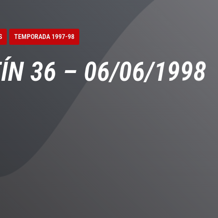
ÍN 30 – 26/04/1998
ÍN 29 – 19/04/1998
ÍN 28 – 12/04/1998
ÍN 27 – 05/04/1998
S
TEMPORADA 1997-98
ÍN 36 – 06/06/1998
ÍN 35 – 31/05/1998
ÍN 34 – 24/05/1998
ÍN 33 – 17/05/1998
ÍN 32 – 10/05/1998
ÍN 31 – 03/05/1998
ÍN 30 – 26/04/1998
ÍN 29 – 19/04/1998
ÍN 28 – 12/04/1998
ÍN 27 – 05/04/1998
ÍN 36 – 06/06/1998
ÍN 35 – 31/05/1998
ÍN 34 – 24/05/1998
ÍN 33 – 17/05/1998
S
S
S
S
S
S
S
S
S
S
S
S
S
TEMPORADA 1997-98
TEMPORADA 1997-98
TEMPORADA 1997-98
TEMPORADA 1997-98
TEMPORADA 1997-98
TEMPORADA 1997-98
TEMPORADA 1997-98
TEMPORADA 1997-98
TEMPORADA 1997-98
TEMPORADA 1997-98
TEMPORADA 1997-98
TEMPORADA 1997-98
TEMPORADA 1997-98