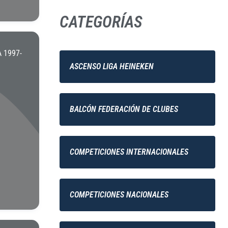
CATEGORÍAS
 1997-
ASCENSO LIGA HEINEKEN
BALCÓN FEDERACIÓN DE CLUBES
COMPETICIONES INTERNACIONALES
COMPETICIONES NACIONALES