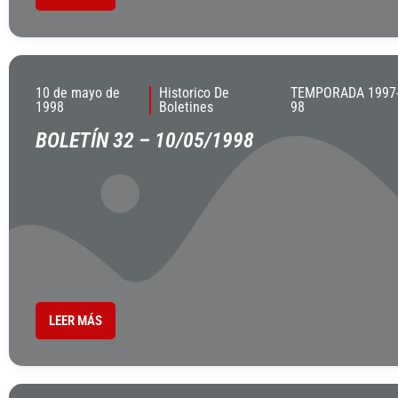
10 de mayo de
Historico De
TEMPORADA 1997
1998
Boletines
98
BOLETÍN 32 – 10/05/1998
LEER MÁS