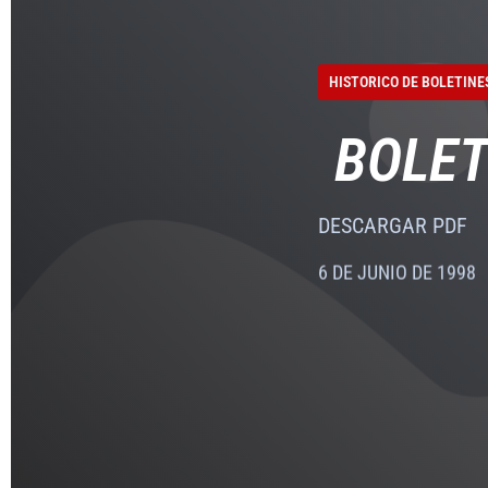
BOLET
BOLET
BOLET
BOLET
HISTORICO DE BOLETINE
DESCARGAR PDF
DESCARGAR PDF
DESCARGAR PDF
DESCARGAR PDF
BOLET
26 DE ABRIL DE 1998
19 DE ABRIL DE 1998
12 DE ABRIL DE 1998
5 DE ABRIL DE 1998
DESCARGAR PDF
BOLET
BOLET
BOLET
BOLET
BOLET
BOLET
BOLET
BOLET
BOLET
BOLET
BOLET
BOLET
BOLET
HISTORICO DE BOLETINE
HISTORICO DE BOLETINE
HISTORICO DE BOLETINE
HISTORICO DE BOLETINE
HISTORICO DE BOLETINE
HISTORICO DE BOLETINE
HISTORICO DE BOLETINE
HISTORICO DE BOLETINE
HISTORICO DE BOLETINE
HISTORICO DE BOLETINE
HISTORICO DE BOLETINE
HISTORICO DE BOLETINE
HISTORICO DE BOLETINE
6 DE JUNIO DE 1998
DESCARGAR PDF
DESCARGAR PDF
DESCARGAR PDF
DESCARGAR PDF
DESCARGAR PDF
DESCARGAR PDF
DESCARGAR PDF
DESCARGAR PDF
DESCARGAR PDF
DESCARGAR PDF
DESCARGAR PDF
DESCARGAR PDF
DESCARGAR PDF
31 DE MAYO DE 1998
24 DE MAYO DE 1998
17 DE MAYO DE 1998
10 DE MAYO DE 1998
3 DE MAYO DE 1998
26 DE ABRIL DE 1998
19 DE ABRIL DE 1998
12 DE ABRIL DE 1998
5 DE ABRIL DE 1998
6 DE JUNIO DE 1998
31 DE MAYO DE 1998
24 DE MAYO DE 1998
17 DE MAYO DE 1998