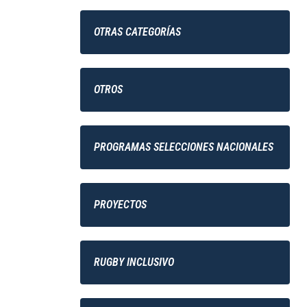
OTRAS CATEGORÍAS
OTROS
PROGRAMAS SELECCIONES NACIONALES
PROYECTOS
RUGBY INCLUSIVO