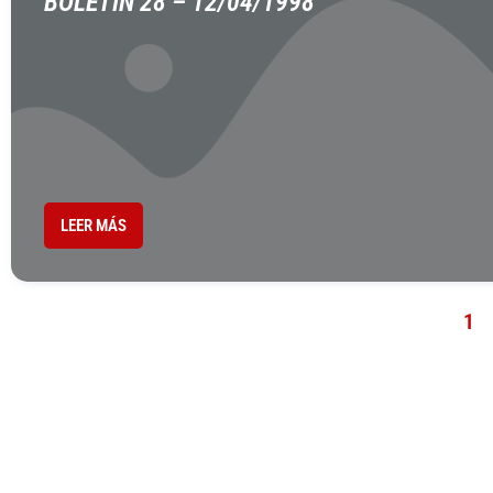
BOLETÍN 28 – 12/04/1998
LEER MÁS
1