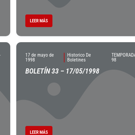
LEER MÁS
-
17 de mayo de
Historico De
TEMPORADA
1998
Boletines
98
BOLETÍN 33 – 17/05/1998
LEER MÁS