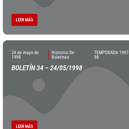
LEER MÁS
24 de mayo de
Historico De
TEMPORADA 1997
1998
Boletines
98
BOLETÍN 34 – 24/05/1998
LEER MÁS