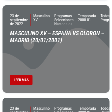
23 de
Masculino
Programas
Temporada
Todos 
septiembre
XV
Selecciones
2000-01
Progr
de 2022
Nacionales
MASCULINO XV – ESPAÑA VS OLORON –
MADRID (20/01/2001)
LEER MÁS
23 de
Masculino
Programas
Temporada
Todos 