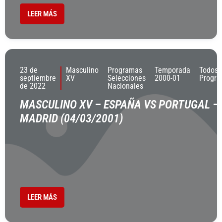
LEER MÁS
23 de
Masculino
Programas
Temporada
Todos 
septiembre
XV
Selecciones
2000-01
Progr
de 2022
Nacionales
MASCULINO XV – ESPAÑA VS PORTUGAL –
MADRID (04/03/2001)
LEER MÁS