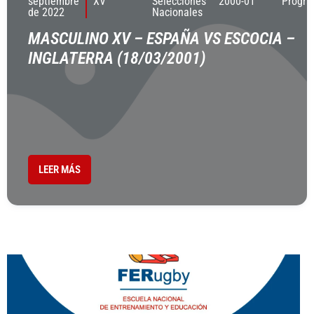
septiembre
XV
Selecciones
2000-01
Progr
de 2022
Nacionales
MASCULINO XV – ESPAÑA VS ESCOCIA –
INGLATERRA (18/03/2001)
LEER MÁS