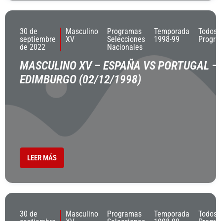
30 de
Masculino
Programas
Temporada
Todos 
septiembre
XV
Selecciones
1998-99
Progr
de 2022
Nacionales
MASCULINO XV – ESPAÑA VS PORTUGAL –
EDIMBURGO (02/12/1998)
LEER MÁS
30 de
Masculino
Programas
Temporada
Todos 