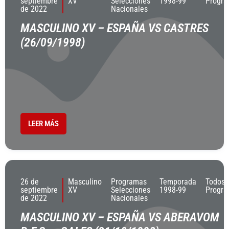
septiembre
XV
Selecciones
1998-99
Progr
de 2022
Nacionales
MASCULINO XV – ESPAÑA VS CASTRES
(26/09/1998)
LEER MÁS
26 de
Masculino
Programas
Temporada
Todos 
septiembre
XV
Selecciones
1998-99
Progr
de 2022
Nacionales
MASCULINO XV – ESPAÑA VS ABERAVOM