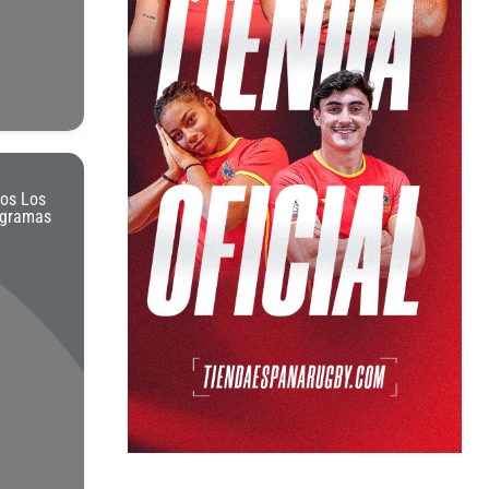
os Los
ogramas
–