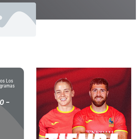
os Los
ogramas
O –