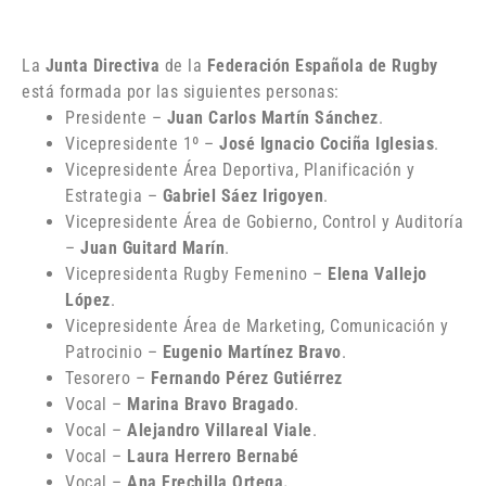
La
Junta Directiva
de la
Federación Española de Rugby
está formada por las siguientes personas:
Presidente –
Juan Carlos Martín Sánchez
.
Vicepresidente 1º –
José Ignacio Cociña Iglesias
.
Vicepresidente Área Deportiva, Planificación y
Estrategia –
Gabriel Sáez Irigoyen
.
Vicepresidente Área de Gobierno, Control y Auditoría
–
Juan Guitard Marín
.
Vicepresidenta Rugby Femenino –
Elena Vallejo
López
.
Vicepresidente Área de Marketing, Comunicación y
Patrocinio –
Eugenio Martínez Bravo
.
Tesorero –
Fernando Pérez Gutiérrez
Vocal –
Marina Bravo Bragado
.
Vocal –
Alejandro Villareal Viale
.
Vocal –
Laura Herrero Bernabé
Vocal –
Ana Frechilla Ortega.