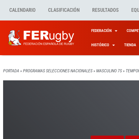
CALENDARIO
CLASIFICACIÓN
RESULTADOS
EQ
FEDERACIÓN
COMPET
HISTÓRICO
TIENDA
PORTADA
»
PROGRAMAS SELECCIONES NACIONALES
»
MASCULINO 7S
»
TEMPOR
MASCULINO 7S
PROG
MASCU