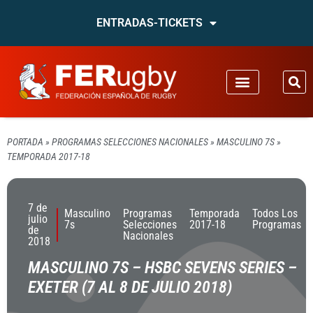
ENTRADAS-TICKETS
PORTADA
»
PROGRAMAS SELECCIONES NACIONALES
»
MASCULINO 7S
»
TEMPORADA 2017-18
7 de
Masculino
Programas
Temporada
Todos Los
julio
7s
Selecciones
2017-18
Programas
de
Nacionales
2018
MASCULINO 7S – HSBC SEVENS SERIES –
EXETER (7 AL 8 DE JULIO 2018)