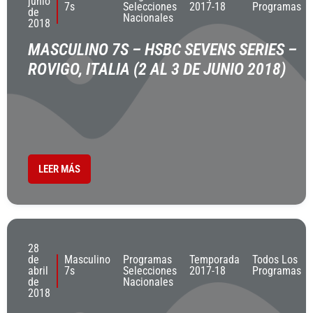
junio
7s
Selecciones
2017-18
Programas
de
Nacionales
2018
MASCULINO 7S – HSBC SEVENS SERIES –
ROVIGO, ITALIA (2 AL 3 DE JUNIO 2018)
LEER MÁS
28
de
Masculino
Programas
Temporada
Todos Los
abril
7s
Selecciones
2017-18
Programas
de
Nacionales
2018