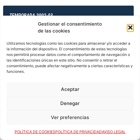
TEMPORADA 2002-03
Gestionar el consentimiento
de las cookies
TEMPORADA 2003-04
Utilizamos tecnologías como las cookies para almacenar y/o acceder a
la información del dispositivo. El consentimiento de estas tecnologías
nos permitirá procesar datos como el comportamiento de navegación o
las identificaciones únicas en este sitio. No consentir o retirar el
consentimiento, puede afectar negativamente a ciertas características y
TEMPORADA 2003-04
funciones.
Aceptar
TEMPORADA 2003-04
Denegar
Ver preferencias
TEMPORADA 2003-04
POLÍTICA DE COOKIES
POLÍTICA DE PRIVACIDAD
AVISO LEGAL