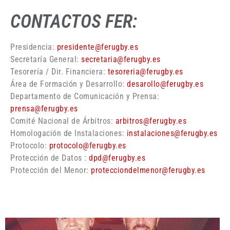
CONTACTOS FER:
Presidencia:
presidente@ferugby.es
Secretaría General:
secretaria@ferugby.es
Tesorería / Dir. Financiera:
tesoreria@ferugby.es
Área de Formación y Desarrollo:
desarollo@ferugby.es
Departamento de Comunicación y Prensa:
prensa@ferugby.es
Comité Nacional de Árbitros:
arbitros@ferugby.es
Homologación de Instalaciones:
instalaciones@ferugby.es
Protocolo:
protocolo@ferugby.es
Protección de Datos :
dpd@ferugby.es
Protección del Menor:
protecciondelmenor@ferugby.es