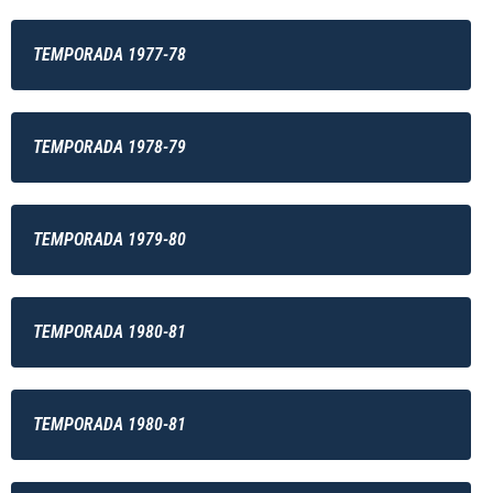
TEMPORADA 1977-78
TEMPORADA 1978-79
TEMPORADA 1979-80
TEMPORADA 1980-81
TEMPORADA 1980-81