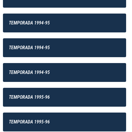
TEMPORADA 1994-95
TEMPORADA 1994-95
TEMPORADA 1994-95
TEMPORADA 1995-96
TEMPORADA 1995-96