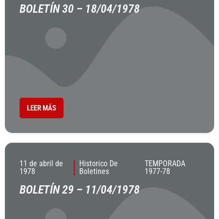
BOLETÍN 30 – 18/04/1978
LEER MÁS
11 de abril de
Historico De
TEMPORADA
1978
Boletines
1977-78
BOLETÍN 29 – 11/04/1978