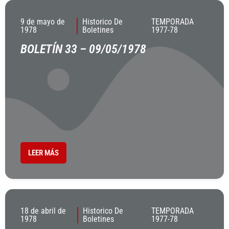
9 de mayo de
Historico De
TEMPORADA
1978
Boletines
1977-78
BOLETÍN 33 – 09/05/1978
LEER MÁS
18 de abril de
Historico De
TEMPORADA
1978
Boletines
1977-78