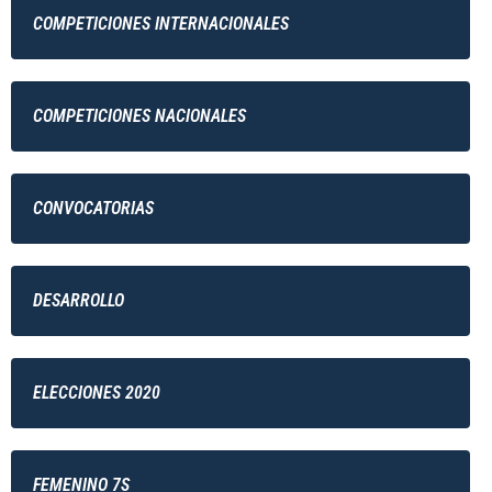
COMPETICIONES INTERNACIONALES
COMPETICIONES NACIONALES
CONVOCATORIAS
DESARROLLO
ELECCIONES 2020
FEMENINO 7S