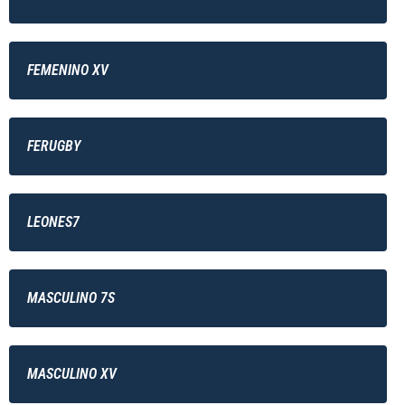
FEMENINO XV
FERUGBY
LEONES7
MASCULINO 7S
MASCULINO XV