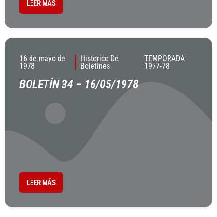
LEER MÁS
16 de mayo de
Historico De
TEMPORADA
1978
Boletines
1977-78
BOLETÍN 34 – 16/05/1978
LEER MÁS