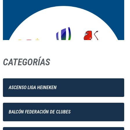
CATEGORÍAS
ASCENSO LIGA HEINEKEN
BALCÓN FEDERACIÓN DE CLUBES