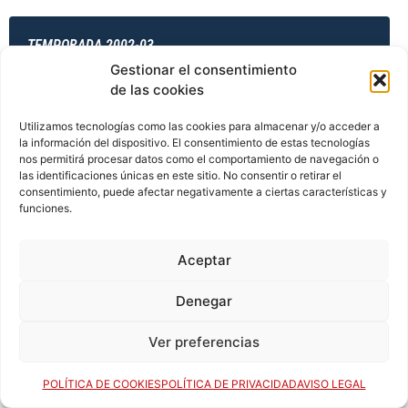
TEMPORADA 2002-03
Gestionar el consentimiento
de las cookies
TEMPORADA 2003-04
Utilizamos tecnologías como las cookies para almacenar y/o acceder a
la información del dispositivo. El consentimiento de estas tecnologías
nos permitirá procesar datos como el comportamiento de navegación o
las identificaciones únicas en este sitio. No consentir o retirar el
consentimiento, puede afectar negativamente a ciertas características y
TEMPORADA 2003-04
funciones.
Aceptar
TEMPORADA 2003-04
Denegar
Ver preferencias
TEMPORADA 2003-04
POLÍTICA DE COOKIES
POLÍTICA DE PRIVACIDAD
AVISO LEGAL