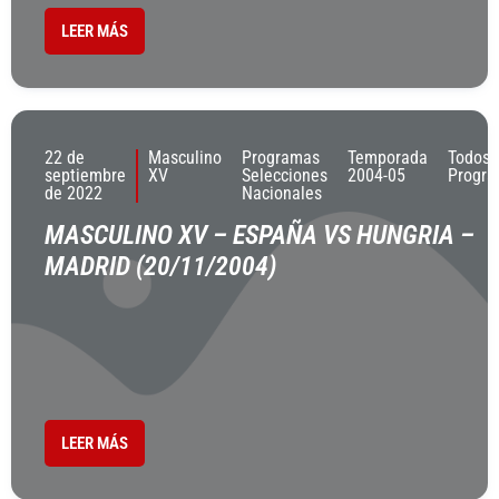
LEER MÁS
22 de
Masculino
Programas
Temporada
Todos 
septiembre
XV
Selecciones
2004-05
Progr
de 2022
Nacionales
MASCULINO XV – ESPAÑA VS HUNGRIA –
MADRID (20/11/2004)
LEER MÁS