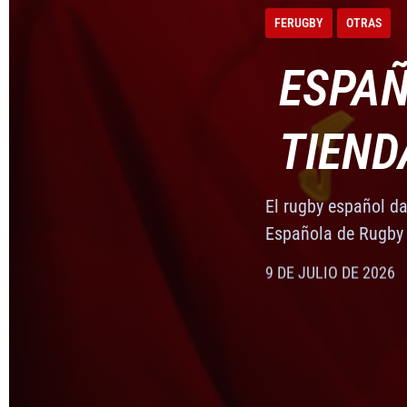
DELGA
GENER
ORGAN
ALIAN
FERUGBY
OTRAS
FÉLIX
EL GO
LA RF
FERUGBY
FERUGBY
FERUGBY
OTRAS
OTRAS
OTRAS
ESPAÑ
DE BA
RFER 
MASCU
CANDI
FALLE
HOMEN
FALLE
FERUGBY
FERUGBY
FERUGBY
OTRAS
OTRAS
OTRAS
COMUN
ÉXITO
PRESI
CLAUD
CONV
CANDI
VILLA
COMUN
ÉXITO
FERUGBY
DESARROLLO
FERUGBY
FERUGBY
FERUGBY
DESARROLLO
OTRAS
OTRAS
OTRAS
OTRAS
FERUG
FERUG
TIEND
2035
COPA 
LUNA,
SELEC
ESPAÑ
LUNA,
FERUGBY
OTRAS
Las dos internacio
La Real Federación
combinado de las '
que se celebrará el
FEDER
CONGR
NACIO
DELGA
GENER
ORGAN
ALIAN
FEDER
CONGR
El rugby español da
REAL 
«ESTA
TIEND
REAL 
El Consejo de Minis
El presidente de la
Española de Rugby
Formación Profesio
Zaragoza coincidie
RUGB
2026
REAL 
DE BA
RFER 
MASCU
CANDI
RUGB
2026
10 DE JUNIO DE 2026
8 DE JUNIO DE 2026
9 DE JULIO DE 2026
El rugby español da
RUGB
DEL R
RUGB
Española de Rugby
Tras recibir este l
Madrid ha acogido 
Las dos internacio
La Real Federación
Tras recibir este l
Madrid ha acogido 
9 DE JULIO DE 2026
RUGB
2035
COPA 
19 DE MAYO DE 2026
18 DE MAYO DE 2026
a Mateo Aragón
organizada por la 
combinado de las '
que se celebrará el
a Mateo Aragón
organizada por la 
Juan José García L
El CSD acogió esta 
Juan José García L
8 DE JULIO DE 2026
7 DE JULIO DE 2026
10 DE JUNIO DE 2026
8 DE JUNIO DE 2026
8 DE JULIO DE 2026
7 DE JULIO DE 2026
mandato de Alfonso 
Los Leones7s, terc
mandato de Alfonso 
El presidente de l
El Consejo de Minis
El presidente de la
6 DE JULIO DE 2026
11 DE JUNIO DE 2026
6 DE JULIO DE 2026
Villegas como nuev
Formación Profesio
Zaragoza coincidie