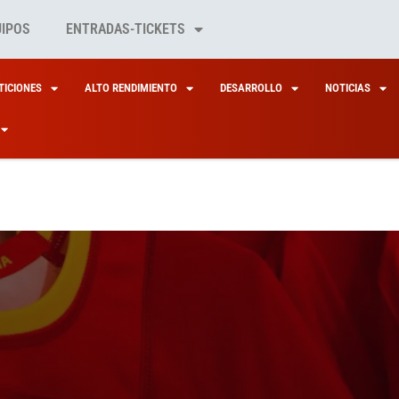
UIPOS
ENTRADAS-TICKETS
ICIONES
ALTO RENDIMIENTO
DESARROLLO
NOTICIAS
BIERNO RESPALDA L
ER Y EL AYUNTAMIEN
IA PEÑA Y LAURA
OCADA LA ASAMBLE
DATURA DE ESPAÑA
JOYOSA REFUERZAN