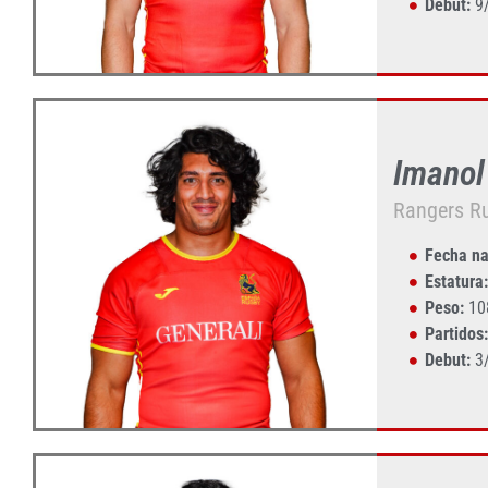
Debut:
9/
Imano
Rangers R
Fecha na
Estatura:
Peso:
10
Partidos:
Debut:
3/