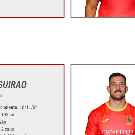
 GUIRAO
s
cimiento:
10/11/04
193cm
2kg
2 caps