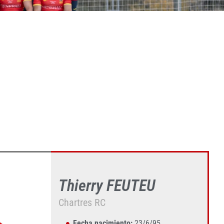
Thierry FEUTEU
Chartres RC
Fecha nacimiento:
23/6/95