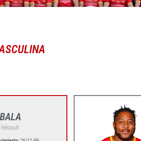
MASCULINA
ABALA
 Hérault
cimiento:
26/11/96