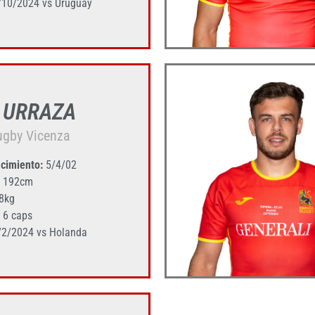
10/2024 vs Uruguay
l URRAZA
ugby Vicenza
cimiento:
5/4/02
192cm
8kg
6 caps
2/2024 vs Holanda