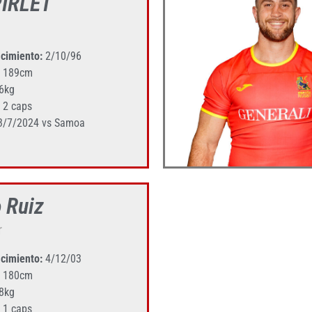
PIRLET
cimiento:
2/10/96
189cm
6kg
2 caps
/7/2024 vs Samoa
 Ruiz
r
cimiento:
4/12/03
180cm
8kg
1 caps