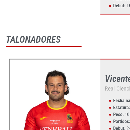
Debut:
16
TALONADORES
Vicent
Real Cienci
Fecha na
Estatura:
Peso:
10
Partidos:
Debut:
24