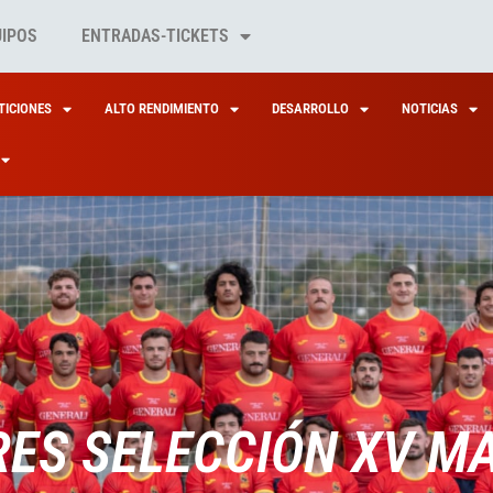
UIPOS
ENTRADAS-TICKETS
ICIONES
ALTO RENDIMIENTO
DESARROLLO
NOTICIAS
ES SELECCIÓN XV M