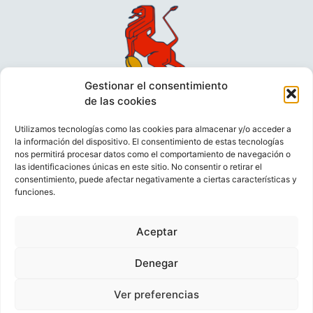
Gestionar el consentimiento
de las cookies
Utilizamos tecnologías como las cookies para almacenar y/o acceder a
la información del dispositivo. El consentimiento de estas tecnologías
nos permitirá procesar datos como el comportamiento de navegación o
las identificaciones únicas en este sitio. No consentir o retirar el
consentimiento, puede afectar negativamente a ciertas características y
funciones.
VIDEOCONFERENCIAS
POLÍTICA DE PRIVACIDAD
Aceptar
POLÍTICA DE COOKIES
POLÍTICA DE VENTAS
AVISO LEGAL
CONTACTO
Denegar
Ver preferencias
© FEDERACIÓN ESPAÑOLA DE RUGBY 2023.
DESARROLLADO POR
TOOOLS
.