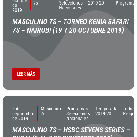
octubre
7s
Selecciones
2019-20
Programas
de
Nacionales
2019
MASCULINO 7S – TORNEO KENIA SAFARI
7S – NAIROBI (19 Y 20 OCTUBRE 2019)
LEER MÁS
5 de
Masculino
Programas
Temporada
Todos 
septiembre
7s
Selecciones
2019-20
Progr
de 2019
Nacionales
MASCULINO 7S – HSBC SEVENS SERIES –