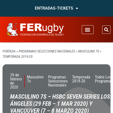
ENTRADAS-TICKETS
PORTADA
»
PROGRAMAS SELECCIONES NACIONALES
»
MASCULINO 7S
»
TEMPORADA 2019-20
29 de
Masculino
Programas
Temporada
Todos Los
febrero
7s
Selecciones
2019-20
Programas
de
Nacionales
2020
MASCULINO 7S – HSBC SEVEN SERIES LOS
ÁNGELES (29 FEB – 1 MAR 2020) Y
VANCOUVER (7 – 8 MARZO 2020)