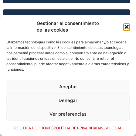
TEMPORADA 2006-07
Gestionar el consentimiento
de las cookies
Utilizamos tecnologías como las cookies para almacenar y/o acceder a
TEMPORADA 2006-07
la información del dispositivo. El consentimiento de estas tecnologías
nos permitirá procesar datos como el comportamiento de navegación o
las identificaciones únicas en este sitio. No consentir o retirar el
consentimiento, puede afectar negativamente a ciertas características y
funciones.
TEMPORADA 2007-08
Aceptar
TEMPORADA 2007-08
Denegar
Ver preferencias
TEMPORADA 2007-08
POLÍTICA DE COOKIES
POLÍTICA DE PRIVACIDAD
AVISO LEGAL