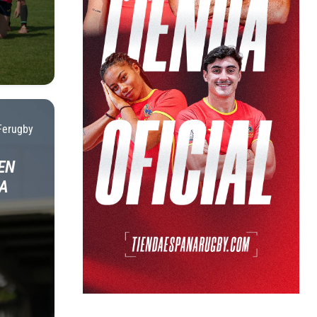
Ferugby
EN
LA