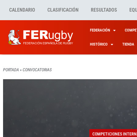
CALENDARIO
CLASIFICACIÓN
RESULTADOS
EQ
FEDERACIÓN
COMPET
HISTÓRICO
TIENDA
COMPETICIONES INTERN
PORTADA
»
CONVOCATORIAS
COMPETICIONES INTERN
COMPETICIONES INTERN
COMPETICIONES INTERN
COMPETICIONES INTERN
ESPAÑ
NOVED
LOS R
BONAL
PREPA
6 CAM
COMPETICIONES INTERN
CONCE
PARA 