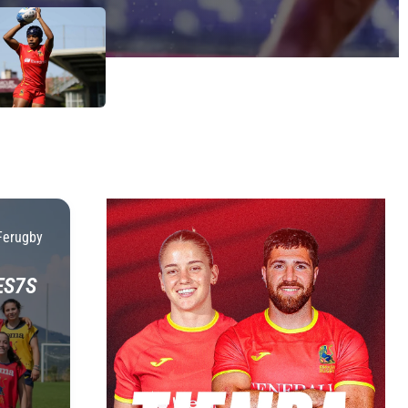
Ferugby
ES7S