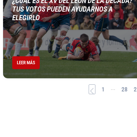
¿CUÁL ES EL XV DEL LEÓN DE LA DÉCADA?
TUS VOTOS PUEDEN AYUDARNOS A
ELEGIRLO
LEER MÁS
...
1
28
2