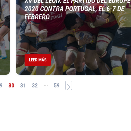
XV DEL LEÓN: EL PARTIDO DEL EUROP
2020 CONTRA PORTUGAL, EL 6-7 DE
FEBRERO
LEER MÁS
...
9
30
31
32
59