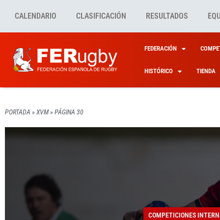
CALENDARIO
CLASIFICACIÓN
RESULTADOS
EQ
FEDERACIÓN
COMPET
HISTÓRICO
TIENDA
PORTADA
»
XVM
»
PÁGINA 30
COMPETICIONES INTERN
COMPETICIONES INTERN
COMPETICIONES INTERN
COMPETICIONES INTERN
COMPETICIONES INTERN
EL 20
YA TE
¿CUÁL
XV DE
EL XV