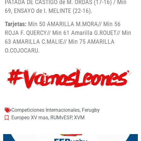
PATADA DE CASTIGO de M. ORDAS (17-16) / Min
69, ENSAYO de I. MELINTE (22-16).
Tarjetas:
Min 50 AMARILLA M.MORA// Min 56
ROJA F. QUERCY// Min 61 Amarilla G.ROUET// Min
63 AMARILLA C.MALIE// Min 75 AMARILLA
O.COJOCARU.
Competiciones Internacionales
,
Ferugby
Europeo XV mas
,
RUMvESP
,
XVM