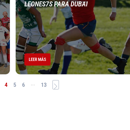
I
LEONES7S PARA DUBAI
LEER MÁS
...
4
5
6
13