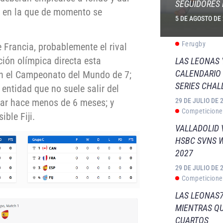
SEGUIDORES 
l, en la que de momento se
5 DE AGOSTO DE
Ferugby
 Francia, probablemente el rival
ción olímpica directa esta
LAS LEONAS
CALENDARIO 
n el Campeonato del Mundo de 7;
SERIES CHAL
entidad que no suele salir del
29 DE JULIO DE 
nar hace menos de 6 meses; y
Competicione
ible Fiji.
VALLADOLID 
HSBC SVNS 
2027
29 DE JULIO DE 
Competicione
LAS LEONAS7
MIENTRAS QU
CUARTOS