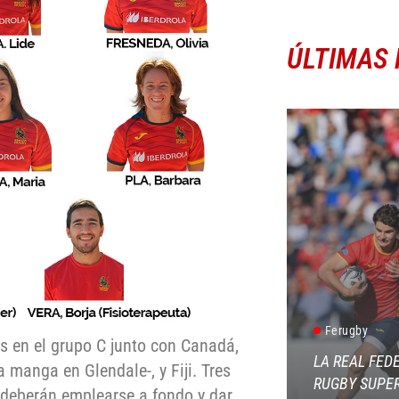
ÚLTIMAS 
Ferugby
 en el grupo C junto con Canadá,
LA REAL FED
a manga en Glendale-, y Fiji. Tres
RUGBY SUPER
 deberán emplearse a fondo y dar