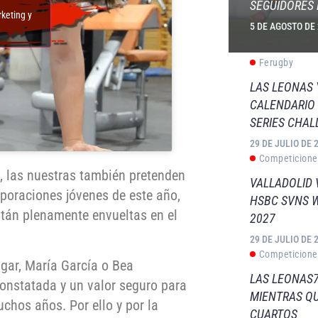
SEGUIDORES 
rketing y
5 DE AGOSTO DE
Ferugby
LAS LEONAS
CALENDARIO 
SERIES CHAL
29 DE JULIO DE 
Competicione
os, las nuestras también pretenden
VALLADOLID 
rporaciones jóvenes de este año,
HSBC SVNS 
stán plenamente envueltas en el
2027
29 DE JULIO DE 
Competicione
lgar, María García o Bea
LAS LEONAS7
onstatada y un valor seguro para
MIENTRAS QU
hos años. Por ello y por la
CUARTOS