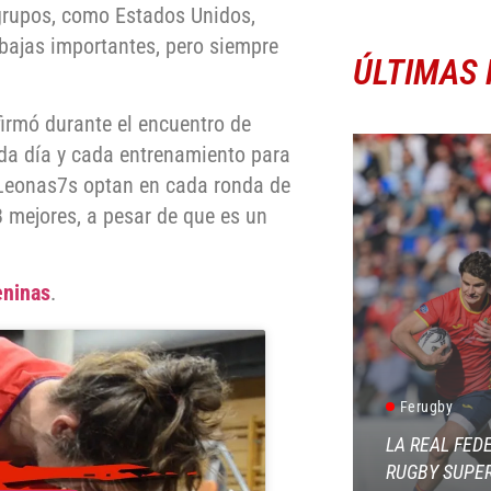
 grupos, como Estados Unidos,
 bajas importantes, pero siempre
ÚLTIMAS 
firmó durante el encuentro de
ada día y cada entrenamiento para
s Leonas7s optan en cada ronda de
8 mejores, a pesar de que es un
eninas
.
Ferugby
LA REAL FED
RUGBY SUPER