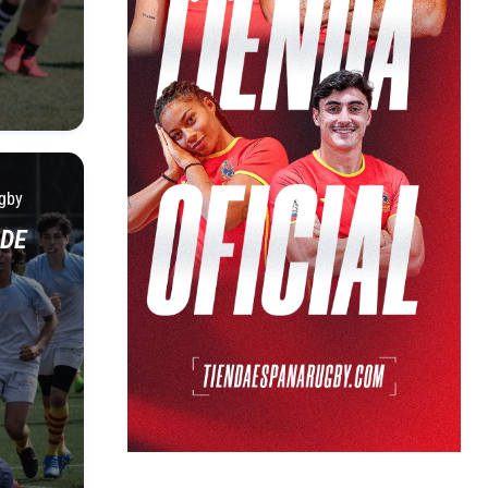
gby
 DE