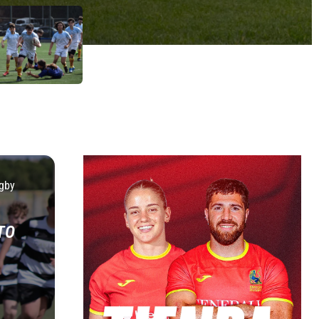
gby
TO