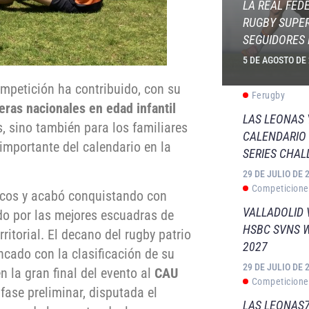
LA REAL FED
RUGBY SUPER
SEGUIDORES 
5 DE AGOSTO DE
ompetición ha contribuido, con su
Ferugby
eras nacionales en edad infantil
LAS LEONAS
s, sino también para los familiares
CALENDARIO 
importante del calendario en la
SERIES CHAL
29 DE JULIO DE 
Competicione
icos y acabó conquistando con
VALLADOLID 
o por las mejores escuadras de
HSBC SVNS 
itorial. El decano del rugby patrio
2027
ncado con la clasificación de su
29 DE JULIO DE 
n la gran final del evento al
CAU
Competicione
fase preliminar, disputada el
LAS LEONAS7