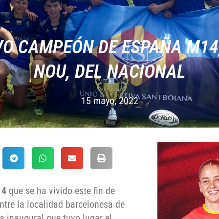
O CAMPEÓN DE ESPAÑA M14;
NOU, DEL NACIONAL
15 mayo, 2022
14
que se ha vivido este fin de
entre la localidad barcelonesa de
da inaugural que tuvo lugar el