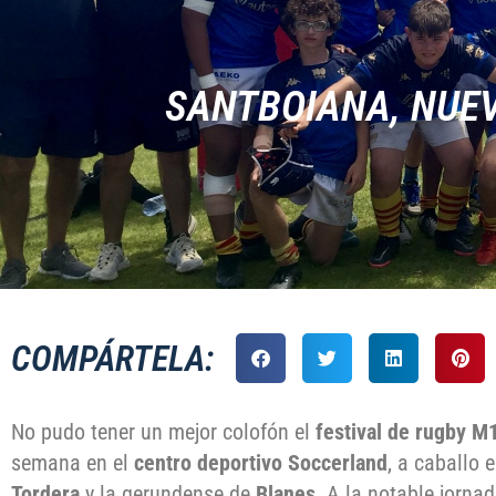
SANTBOIANA, NUEV
COMPÁRTELA:
No pudo tener un mejor colofón el
festival de rugby M
semana en el
centro deportivo Soccerland
, a caballo 
Tordera
y la gerundense de
Blanes
. A la notable jorna