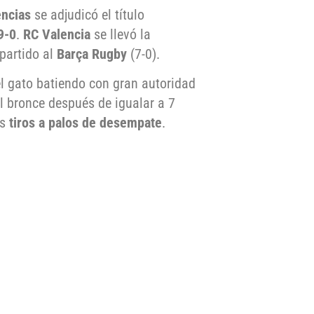
encias
se adjudicó el título
9-0
.
RC Valencia
se llevó la
partido al
Barça Rugby
(7-0).
el gato batiendo con gran autoridad
l bronce después de igualar a 7
os
tiros a palos de desempate
.