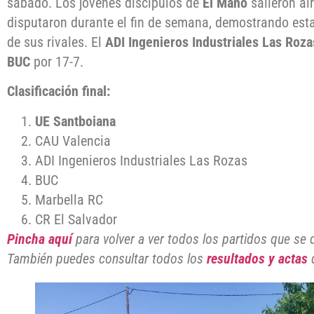
sábado. Los jóvenes discípulos de
El Maño
salieron ai
disputaron durante el fin de semana, demostrando esta
de sus rivales. El
ADI Ingenieros Industriales Las Roza
BUC
por 17-7.
Clasificación final:
UE Santboiana
CAU Valencia
ADI Ingenieros Industriales Las Rozas
BUC
Marbella RC
CR El Salvador
Pincha aquí
para volver a ver todos los partidos que se 
También puedes consultar todos los
resultados y actas
d