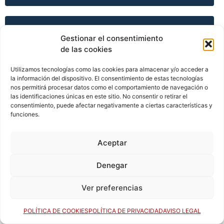
TEMPORADA 2010-11
Gestionar el consentimiento
de las cookies
Utilizamos tecnologías como las cookies para almacenar y/o acceder a
TEMPORADA 2011-12
la información del dispositivo. El consentimiento de estas tecnologías
nos permitirá procesar datos como el comportamiento de navegación o
las identificaciones únicas en este sitio. No consentir o retirar el
consentimiento, puede afectar negativamente a ciertas características y
funciones.
TEMPORADA 2011-12
Aceptar
TEMPORADA 2011-12
Denegar
Ver preferencias
TEMPORADA 2012-13
POLÍTICA DE COOKIES
POLÍTICA DE PRIVACIDAD
AVISO LEGAL