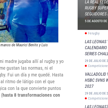
LA REAL FED
RUGBY SUPER
SEGUIDORES 
5 DE AGOSTO DE
Ferugby
LAS LEONAS
manos de Maurici Benito y Luis
CALENDARIO 
SERIES CHAL
i madre jugaba allí al rugby y yo
29 DE JULIO DE 
Competicione
me gustan las normas, ni el
VALLADOLID 
by. Fui un día y me quedé. Hasta
HSBC SVNS 
al ritmo de látigo con el que
2027
gica con la que convierte puntos
29 DE JULIO DE 
 (
hasta 8 transformaciones con
Competicione
LAS LEONAS7