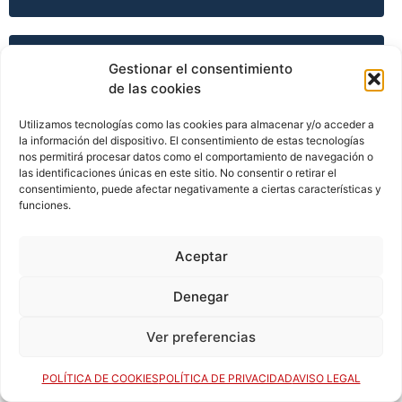
TEMPORADA 2002-03
Gestionar el consentimiento
de las cookies
Utilizamos tecnologías como las cookies para almacenar y/o acceder a
TEMPORADA 2003-04
la información del dispositivo. El consentimiento de estas tecnologías
nos permitirá procesar datos como el comportamiento de navegación o
las identificaciones únicas en este sitio. No consentir o retirar el
consentimiento, puede afectar negativamente a ciertas características y
funciones.
TEMPORADA 2003-04
Aceptar
TEMPORADA 2003-04
Denegar
Ver preferencias
TEMPORADA 2003-04
POLÍTICA DE COOKIES
POLÍTICA DE PRIVACIDAD
AVISO LEGAL