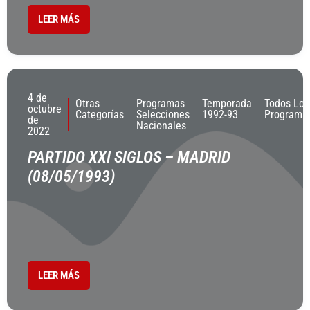
LEER MÁS
4 de
Otras
Programas
Temporada
Todos Los
octubre
Categorías
Selecciones
1992-93
Programa
de
Nacionales
2022
PARTIDO XXI SIGLOS – MADRID
(08/05/1993)
LEER MÁS