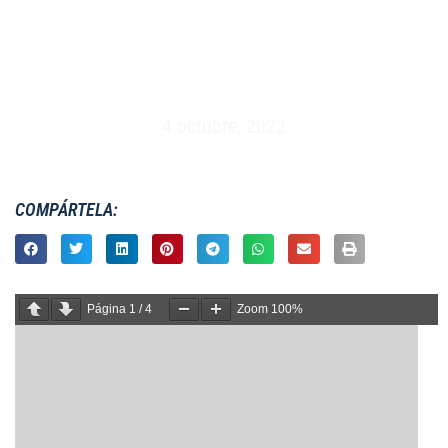
III TORNEO INTERNACIONAL RUGBY A 7 –
CIUDAD UNIVERSITARIA, MADRID (29/05/1993)
4 octubre, 2022
COMPÁRTELA:
Página
1
/
4
Zoom
100%