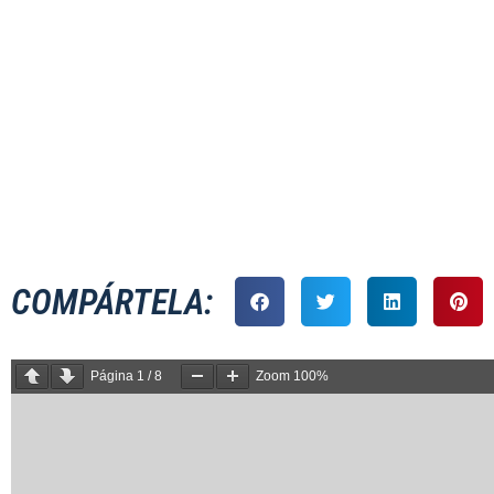
PARTID
COMPÁRTELA:
Página
1
/
8
Zoom
100%