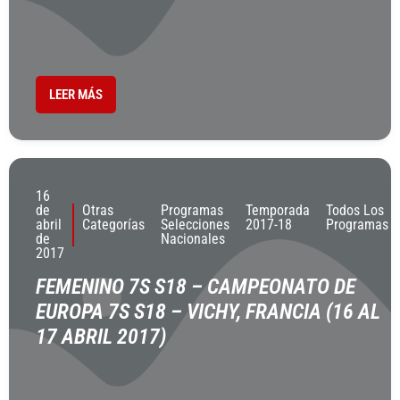
LEER MÁS
16
de
Otras
Programas
Temporada
Todos Los
abril
Categorías
Selecciones
2017-18
Programas
de
Nacionales
2017
FEMENINO 7S S18 – CAMPEONATO DE
EUROPA 7S S18 – VICHY, FRANCIA (16 AL
17 ABRIL 2017)