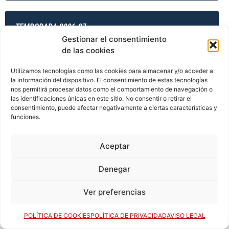
TEMPORADA 2006-07
Gestionar el consentimiento
de las cookies
TEMPORADA 2006-07
Utilizamos tecnologías como las cookies para almacenar y/o acceder a
la información del dispositivo. El consentimiento de estas tecnologías
nos permitirá procesar datos como el comportamiento de navegación o
las identificaciones únicas en este sitio. No consentir o retirar el
consentimiento, puede afectar negativamente a ciertas características y
TEMPORADA 2006-07
funciones.
Aceptar
TEMPORADA 2007-08
Denegar
Ver preferencias
TEMPORADA 2007-08
POLÍTICA DE COOKIES
POLÍTICA DE PRIVACIDAD
AVISO LEGAL