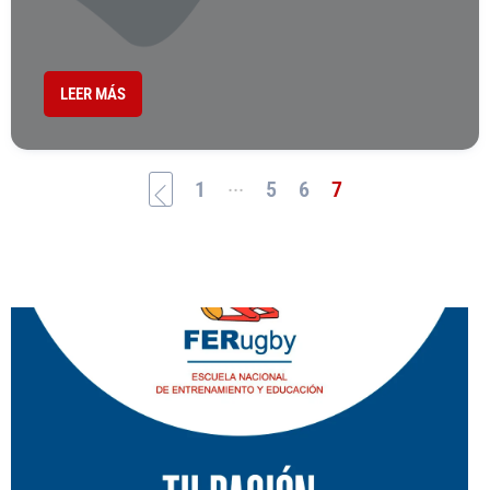
LEER MÁS
...
1
5
6
7