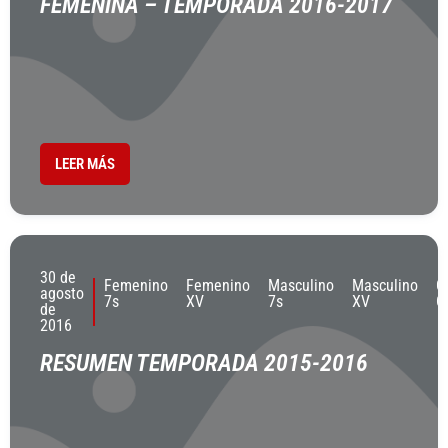
FEMENINA – TEMPORADA 2016-2017
LEER MÁS
30 de
Femenino
Femenino
Masculino
Masculino
O
agosto
7s
XV
7s
XV
C
de
2016
RESUMEN TEMPORADA 2015-2016