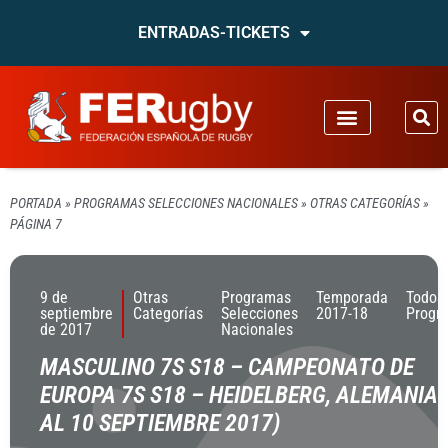
ENTRADAS-TICKETS
PORTADA
»
PROGRAMAS SELECCIONES NACIONALES
»
OTRAS CATEGORÍAS
»
PÁGINA 7
9 de
Otras
Programas
Temporada
Todos
septiembre
Categorías
Selecciones
2017-18
Progr
de 2017
Nacionales
MASCULINO 7S S18 – CAMPEONATO DE
EUROPA 7S S18 – HEIDELBERG, ALEMANIA 
AL 10 SEPTIEMBRE 2017)