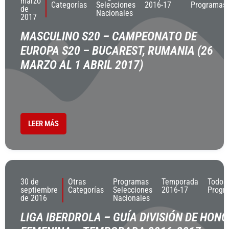
marzo
Categorías
Selecciones
2016-17
Programas
de
Nacionales
2017
MASCULINO S20 – CAMPEONATO DE
EUROPA S20 – BUCAREST, RUMANIA (26
MARZO AL 1 ABRIL 2017)
LEER MÁS
30 de
Otras
Programas
Temporada
Todos
septiembre
Categorías
Selecciones
2016-17
Progr
de 2016
Nacionales
LIGA IBERDROLA – GUÍA DIVISIÓN DE HON