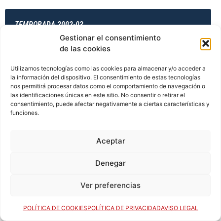
TEMPORADA 2002-03
Gestionar el consentimiento
de las cookies
TEMPORADA 2003-04
Utilizamos tecnologías como las cookies para almacenar y/o acceder a
la información del dispositivo. El consentimiento de estas tecnologías
nos permitirá procesar datos como el comportamiento de navegación o
las identificaciones únicas en este sitio. No consentir o retirar el
consentimiento, puede afectar negativamente a ciertas características y
TEMPORADA 2003-04
funciones.
Aceptar
TEMPORADA 2003-04
Denegar
Ver preferencias
TEMPORADA 2003-04
POLÍTICA DE COOKIES
POLÍTICA DE PRIVACIDAD
AVISO LEGAL