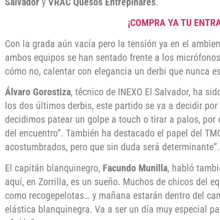
Salvador
y
VRAC Quesos Entrepinares
.
¡COMPRA YA TU ENTR
Con la grada aún vacía pero la tensión ya en el ambien
ambos equipos se han sentado frente a los micrófonos
cómo no, calentar con elegancia un derbi que nunca e
Álvaro Gorostiza
, técnico de INEXO El Salvador, ha s
los dos últimos derbis, este partido se va a decidir por
decidimos patear un golpe a touch o tirar a palos, po
del encuentro”. También ha destacado el papel del TMO
acostumbrados, pero que sin duda será determinante”.
El capitán blanquinegro,
Facundo Munilla
, habló tambi
aquí, en Zorrilla, es un sueño. Muchos de chicos del 
como recogepelotas… y mañana estarán dentro del cam
elástica blanquinegra. Va a ser un día muy especial pa