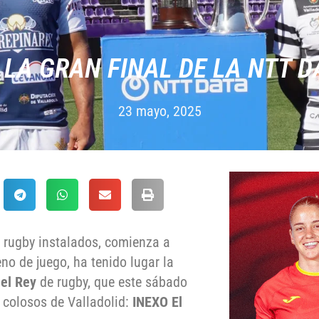
 LA GRAN FINAL DE LA NTT D
23 mayo, 2025
de rugby instalados, comienza a
eno de juego, ha tenido lugar la
el Rey
de rugby, que este sábado
s colosos de Valladolid:
INEXO El