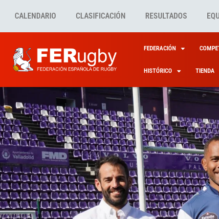
CALENDARIO
CLASIFICACIÓN
RESULTADOS
EQ
FEDERACIÓN
COMPET
HISTÓRICO
TIENDA