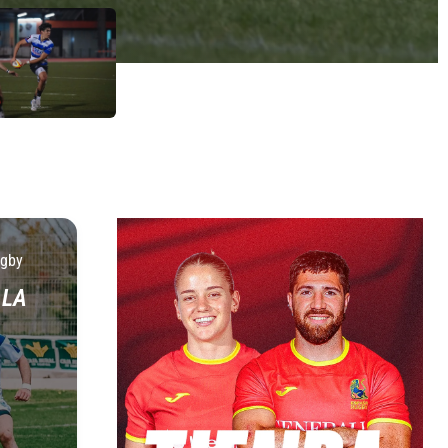
ugby
 LA