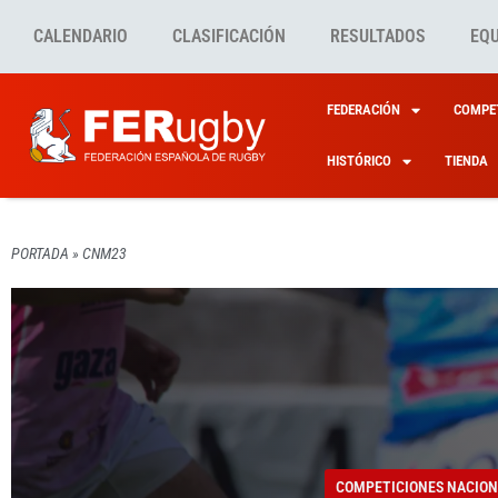
CALENDARIO
CLASIFICACIÓN
RESULTADOS
EQ
FEDERACIÓN
COMPET
HISTÓRICO
TIENDA
PORTADA
»
CNM23
COMPETICIONES NACION
COMPETICIONES NACION
COMPETICIONES NACION
COMPETICIONES NACION
COMPETICIONES NACION
ÚLTIM
DUELO
ESTE 
EL LI
JORNA
COMPETICIONES NACION