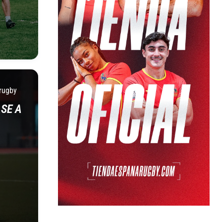
rugby
SE A