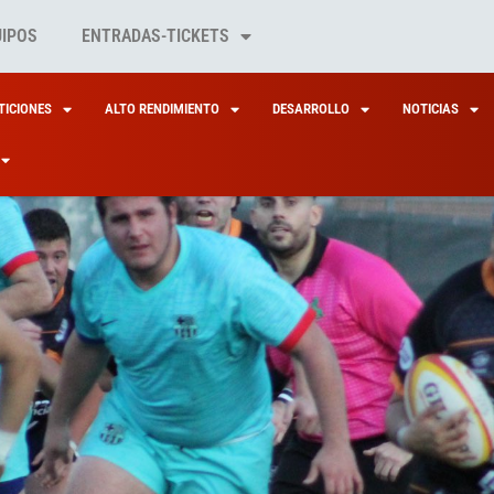
UIPOS
ENTRADAS-TICKETS
ICIONES
ALTO RENDIMIENTO
DESARROLLO
NOTICIAS