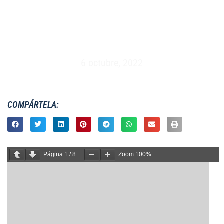
MASCULINO XV – ESPAÑA VS LONDRES NORTE
– INGLATERRA (28/10/1984)
6 octubre, 2022
COMPÁRTELA:
Página
1
/
8
Zoom
100%